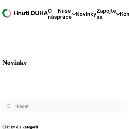
O
Naše
Zapojte
Novinky
Kon
nás
práce
se
Novinky
Hledat
Články dle kategorií