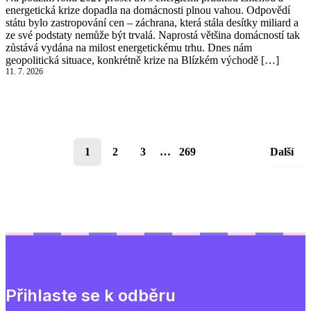
energetická krize dopadla na domácnosti plnou vahou. Odpovědí
státu bylo zastropování cen – záchrana, která stála desítky miliard a
ze své podstaty nemůže být trvalá. Naprostá většina domácností tak
zůstává vydána na milost energetickému trhu. Dnes nám
geopolitická situace, konkrétně krize na Blízkém východě […]
11. 7. 2026
1
2
3
…
269
Další
Přihlaste se k odběru