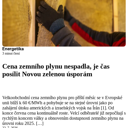
Energetika
3 minut čtení
Cena zemního plynu nespadla, je čas
posílit Novou zelenou úsporám
Číst článek
Velkoobchodní cena zemního plynu pro příští měsíc se v Evropské
unii blíží k 60 €/MWh a pohybuje se na stejné úrovni jako po
zahájení útoku amerických a izraelských vojsk na Írán [1]. Od
konce června cena kontinuálně roste. Velcí odběratelé již nepočítají s
rychlým koncem války a obnovením dostupnosti zemního plynu na
úrovni roku 2025. […]
22. 7. 2026