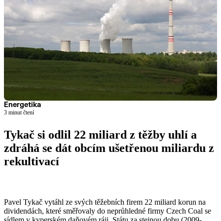
Energetika
3 minut čtení
Tykač si odlil 22 miliard z těžby uhlí a
zdráhá se dát obcím ušetřenou miliardu z
rekultivací
Číst článek
Pavel Tykač vytáhl ze svých těžebních firem 22 miliard korun na
dividendách, které směřovaly do neprůhledné firmy Czech Coal se
sídlem v kyperském daňovém ráji. Státu za stejnou dobu (2009-