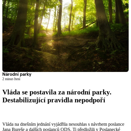
Národní parky
2 minut čtení
Vláda se postavila za národní parky.
Destabilizující pravidla nepodpoří
Číst článek
Vláda na dnešním jednání vyjádřila nesouhlas s návrhem poslance
Jana Bureše a dalších poslanců ODS. Ti předložili v Poslanecké