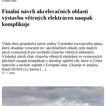
4 minut čtení
Finální návrh akceleračních oblastí
výstavbu větrných elektráren naopak
komplikuje
Číst článek
Vláda dnes projednává návrh změny Územního rozvojového plánu,
který obsahuje vymezení tzv. akceleračních oblastí, tedy malých
ploch vymezených pro rychlejší výstavbu větrných elektráren.
Výsledný návrh však výstavbu větrných elektráren ve vymezených
plochách naopak komplikuje a ohrožuje splnění cíle, který si Česko
stanovilo a nechalo zaplatit z Evropské unie. Ukazuje to analýza
Hnutí DUHA (1), kterou […]
27. 7. 2026