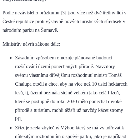
Podle nezávislého průzkumu [3] jsou více než dvě třetiny lidí v
České republice proti výstavbě nových turistických středisek v
národním parku na Šumavě.
Ministrův návrh zákona dále:
Zásadním způsobem omezuje plánované budoucí
rozšiřování území ponechaných přírodě. Navzdory
svému vlastnímu dřívějšímu rozhodnutí ministr Tomáš
Chalupa otočil a chce, aby na více než 10 tisíci hektarech
lesů, tj, území bezmála stejně velkém jako celá Plzeň,
které se postupně do roku 2030 mělo ponechat divoké
přírodě a turistům, mohli těžaři už navždy kácet stromy
[4].
Zřizuje zcela zbytečný Výbor, který se má vyjadřovat k
důležitým rozhodnutím o správě parku, jako je například