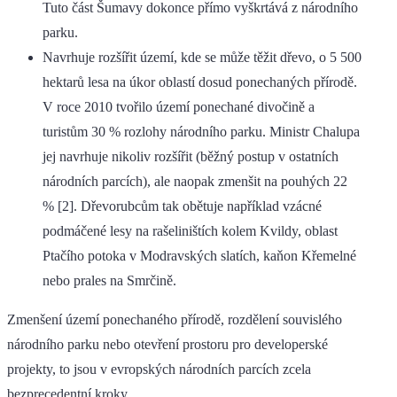
Tuto část Šumavy dokonce přímo vyškrtává z národního
parku.
Navrhuje rozšířit území, kde se může těžit dřevo, o 5 500
hektarů lesa na úkor oblastí dosud ponechaných přírodě.
V roce 2010 tvořilo území ponechané divočině a
turistům 30 % rozlohy národního parku. Ministr Chalupa
jej navrhuje nikoliv rozšířit (běžný postup v ostatních
národních parcích), ale naopak zmenšit na pouhých 22
% [2]. Dřevorubcům tak obětuje například vzácné
podmáčené lesy na rašeliništích kolem Kvildy, oblast
Ptačího potoka v Modravských slatích, kaňon Křemelné
nebo prales na Smrčině.
Zmenšení území ponechaného přírodě, rozdělení souvislého
národního parku nebo otevření prostoru pro developerské
projekty, to jsou v evropských národních parcích zcela
bezprecedentní kroky.