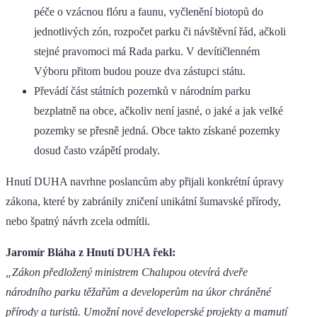
péče o vzácnou flóru a faunu, vyčlenění biotopů do
jednotlivých zón, rozpočet parku či návštěvní řád, ačkoli
stejné pravomoci má Rada parku. V devítičlenném
Výboru přitom budou pouze dva zástupci státu.
Převádí část státních pozemků v národním parku
bezplatně na obce, ačkoliv není jasné, o jaké a jak velké
pozemky se přesně jedná. Obce takto získané pozemky
dosud často vzápětí prodaly.
Hnutí DUHA navrhne poslancům aby přijali konkrétní úpravy
zákona, které by zabránily zničení unikátní šumavské přírody,
nebo špatný návrh zcela odmítli.
Jaromír Bláha z Hnutí DUHA řekl:
„Zákon předložený ministrem Chalupou otevírá dveře
národního parku těžařům a developerům na úkor chráněné
přírody a turistů. Umožní nové developerské projekty a mamutí