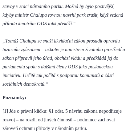
stavby v srdci národního parku. Možná by bylo poctivější,
kdyby ministr Chalupa rovnou navrhl park zrušit, když vzácná
příroda kmotrům ODS tolik překáží.“
„Tomáš Chalupa se snaží likvidační zákon prosadit opravdu
bizarním způsobem – ačkoliv je ministrem životního prostředí a
zákon připravil jeho úřad, obchází vládu a předkládá jej do
parlamentu spolu s dalšími členy ODS jako poslaneckou
iniciativu. Určitě tak počítá s podporou komunistů a částí
sociálních demokratů.“
Poznámky:
[1] Jde o právní kličku: §1 odst. 5 návrhu zákona nepodřizuje
rozvoj – na rozdíl od jiných činností – podmínce zachovat
zároveň ochranu přírody v národním parku.