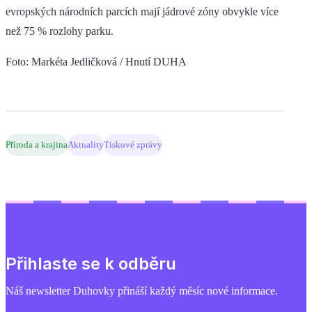
evropských národních parcích mají jádrové zóny obvykle více
než 75 % rozlohy parku.
Foto: Markéta Jedličková / Hnutí DUHA
Příroda a krajina
Aktuality
Tiskové zprávy
Přihlaste se k odběru
Náš newsletter Duhovky přináší každý měsíc nové informace.