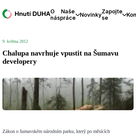
O
Naše
Zapojte
Novinky
Kon
nás
práce
se
9. května 2012
Chalupa navrhuje vpustit na Šumavu
developery
Zákon o šumavském národním parku, který po měsících