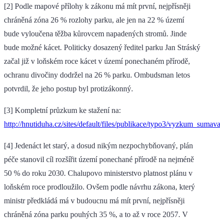
[2] Podle mapové přílohy k zákonu má mít první, nejpřísněji
chráněná zóna 26 % rozlohy parku, ale jen na 22 % území
bude vyloučena těžba kůrovcem napadených stromů. Jinde
bude možné kácet. Politicky dosazený ředitel parku Jan Stráský
začal již v loňském roce kácet v území ponechaném přírodě,
ochranu divočiny dodržel na 26 % parku. Ombudsman letos
potvrdil, že jeho postup byl protizákonný.
[3] Kompletní průzkum ke stažení na:
http://hnutiduha.cz/sites/default/files/publikace/typo3/vyzkum_sumav
[4] Jedenáct let starý, a dosud nikým nezpochybňovaný, plán
péče stanovil cíl rozšířit území ponechané přírodě na nejméně
50 % do roku 2030. Chalupovo ministerstvo platnost plánu v
loňském roce prodloužilo. Ovšem podle návrhu zákona, který
ministr předkládá má v budoucnu má mít první, nejpřísněji
chráněná zóna parku pouhých 35 %, a to až v roce 2057. V