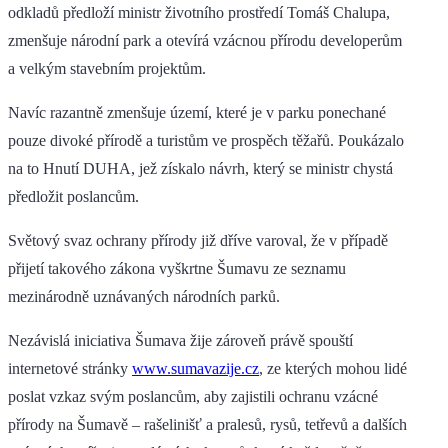
odkladů předloží ministr životního prostředí Tomáš Chalupa,
zmenšuje národní park a otevírá vzácnou přírodu developerům
a velkým stavebním projektům.
Navíc razantně zmenšuje území, které je v parku ponechané
pouze divoké přírodě a turistům ve prospěch těžařů. Poukázalo
na to Hnutí DUHA, jež získalo návrh, který se ministr chystá
předložit poslancům.
Světový svaz ochrany přírody již dříve varoval, že v případě
přijetí takového zákona vyškrtne Šumavu ze seznamu
mezinárodně uznávaných národních parků.
Nezávislá iniciativa Šumava žije zároveň právě spouští
internetové stránky
www.sumavazije.cz
, ze kterých mohou lidé
poslat vzkaz svým poslancům, aby zajistili ochranu vzácné
přírody na Šumavě – rašelinišť a pralesů, rysů, tetřevů a dalších