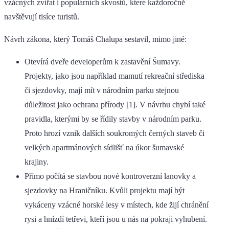
vzácných zvířat i populárních skvostů, které každoročně
navštěvují tisíce turistů.
Návrh zákona, který Tomáš Chalupa sestavil, mimo jiné:
Otevírá dveře developerům k zastavění Šumavy.
Projekty, jako jsou například mamutí rekreační střediska
či sjezdovky, mají mít v národním parku stejnou
důležitost jako ochrana přírody [1]. V návrhu chybí také
pravidla, kterými by se řídily stavby v národním parku.
Proto hrozí vznik dalších soukromých černých staveb či
velkých apartmánových sídlišť na úkor šumavské
krajiny.
Přímo počítá se stavbou nové kontroverzní lanovky a
sjezdovky na Hraničníku. Kvůli projektu mají být
vykáceny vzácné horské lesy v místech, kde žijí chránění
rysi a hnízdí tetřevi, kteří jsou u nás na pokraji vyhubení.