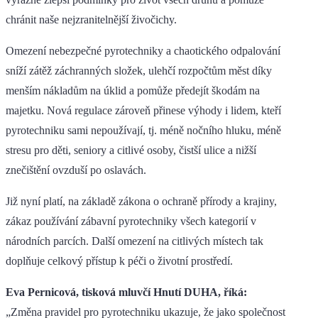
chránit naše nejzranitelnější živočichy.
Omezení nebezpečné pyrotechniky a chaotického odpalování
sníží zátěž záchranných složek, ulehčí rozpočtům měst díky
menším nákladům na úklid a pomůže předejít škodám na
majetku. Nová regulace zároveň přinese výhody i lidem, kteří
pyrotechniku sami nepoužívají, tj. méně nočního hluku, méně
stresu pro děti, seniory a citlivé osoby, čistší ulice a nižší
znečištění ovzduší po oslavách.
Již nyní platí, na základě zákona o ochraně přírody a krajiny,
zákaz používání zábavní pyrotechniky všech kategorií v
národních parcích. Další omezení na citlivých místech tak
doplňuje celkový přístup k péči o životní prostředí.
Eva Pernicová, tisková mluvčí Hnutí DUHA, říká:
„Změna pravidel pro pyrotechniku ukazuje, že jako společnost