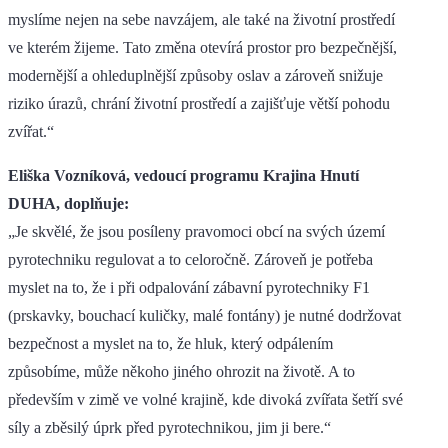
myslíme nejen na sebe navzájem, ale také na životní prostředí
ve kterém žijeme. Tato změna otevírá prostor pro bezpečnější,
modernější a ohleduplnější způsoby oslav a zároveň snižuje
riziko úrazů, chrání životní prostředí a zajišťuje větší pohodu
zvířat.“
Eliška Vozníková, vedoucí programu Krajina Hnutí
DUHA, doplňuje:
„Je skvělé, že jsou posíleny pravomoci obcí na svých území
pyrotechniku regulovat a to celoročně. Zároveň je potřeba
myslet na to, že i při odpalování zábavní pyrotechniky F1
(prskavky, bouchací kuličky, malé fontány) je nutné dodržovat
bezpečnost a myslet na to, že hluk, který odpálením
způsobíme, může někoho jiného ohrozit na životě. A to
především v zimě ve volné krajině, kde divoká zvířata šetří své
síly a zběsilý úprk před pyrotechnikou, jim ji bere.“