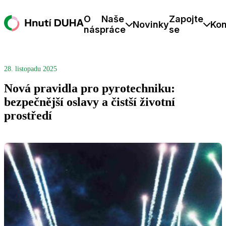
O
Naše
Zapojte
Novinky
Kon
nás
práce
se
28. listopadu 2025
Nová pravidla pro pyrotechniku:
bezpečnější oslavy a čistší životní
prostředí