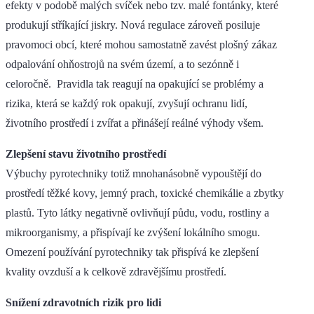
efekty v podobě malých svíček nebo tzv. malé fontánky, které
produkují stříkající jiskry. Nová regulace zároveň posiluje
pravomoci obcí, které mohou samostatně zavést plošný zákaz
odpalování ohňostrojů na svém území, a to sezónně i
celoročně. Pravidla tak reagují na opakující se problémy a
rizika, která se každý rok opakují, zvyšují ochranu lidí,
životního prostředí i zvířat a přinášejí reálné výhody všem.
Zlepšení stavu životního prostředí
Výbuchy pyrotechniky totiž mnohanásobně vypouštějí do
prostředí těžké kovy, jemný prach, toxické chemikálie a zbytky
plastů. Tyto látky negativně ovlivňují půdu, vodu, rostliny a
mikroorganismy, a přispívají ke zvýšení lokálního smogu.
Omezení používání pyrotechniky tak přispívá ke zlepšení
kvality ovzduší a k celkově zdravějšímu prostředí.
Snížení zdravotních rizik pro lidi