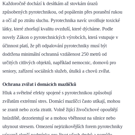
Každoročně dochází k desítkám až stovkám úrazů
způsobených pyrotechnikou, od popálenin přes poranění rukou
a očí až po ztrátu sluchu. Pyrotechnika navíc uvolňuje toxické
látky, které zhoršují kvalitu ovzduší, které dýcháme. Podle
novely Zákon o pyrotechnických výrobcích, která vstupuje v
účinnost platí, že při odpalování pyrotechniky musí být
dodržena minimální ochranná vzdálenost 250 metrů od
určitých citlivých objektů, například nemocnic, domovů pro
seniory, zařízení sociálních služeb, útulků a chovů zvířat.
Ochrana zvířat i domácích mazlíčků
Hluk a světelné efekty spojené s pyrotechnikou způsobují
zvířatům extrémní stres. Domácí mazlíčci často utíkají, mohou
se zranit nebo zcela ztratit. Volně žijící živočichové opouštějí
hnízdiště, dezorientují se a mohou vběhnout na silnice nebo
uhynout stresem. Omezení nejrizikovějších forem pyrotechniky
výrazně zlepší podmínky pro život všech druhů a pomůže