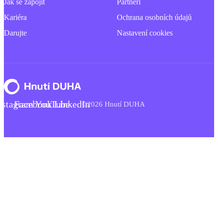
Jak se zapojit
Partneři
Kariéra
Ochrana osobních údajů
Darujte
Nastavení cookies
nstagram
Facebook
YouTube
LinkedIn
©2026 Hnutí DUHA