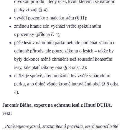
divokou přírodu – tedy účel, kvůli kterému se národní
parky zřizují (§ 4);
vyvádí pozemky z majetku státu (§ 11);
změnou hranic zón vychází vstříc spekulantům
s pozemky (příloha č. 4);
péče lesů v národním parku nebude podléhat zákonu o
ochraně přírody, ale pouze zákonu o lesích – takže by
byly dokonce méně chráněné než sousední komerční
lesy, kde platí zákony oba (§ 8 odst. 2);
nařizuje správě, aby umožnila lov zvěře v národním
parku, a to úplně všude kromě intravilánů obcí (§ 8 odst.
4).
Jaromír Bláha, expert na ochranu lesů z Hnutí DUHA,
řekl:
„Potřebujeme jasná, srozumitelná pravidla, která ukončí letité