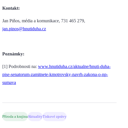
Kontakt:
Jan Piňos, média a komunikace, 731 465 279,
jan.pinos@hnutiduha.cz
Poznámky:
[1] Podrobnosti na:
www.hnutiduha.cz/aktualne/hnuti-duha-
pise-senatorum-zamitnete-kmotrovsky-navrh-zakona-o-np-
sumava
Příroda a krajina
Aktuality
Tiskové zprávy