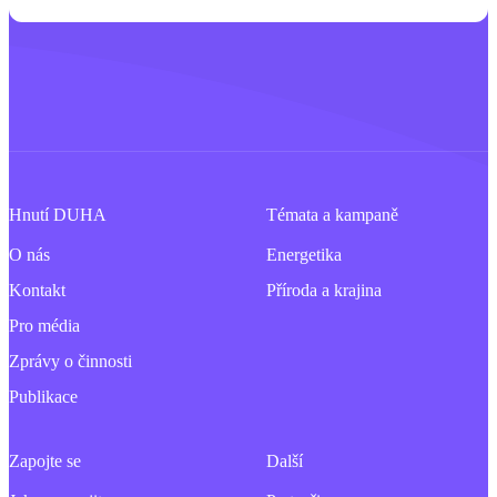
Hnutí DUHA
Témata a kampaně
O nás
Energetika
Kontakt
Příroda a krajina
Pro média
Zprávy o činnosti
Publikace
Zapojte se
Další