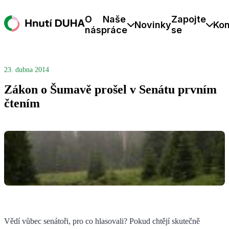
O
Naše
Zapojte
Novinky
Kon
nás
práce
se
23. dubna 2014
Zákon o Šumavě prošel v Senátu prvním
čtením
Vědí vůbec senátoři, pro co hlasovali? Pokud chtějí skutečně