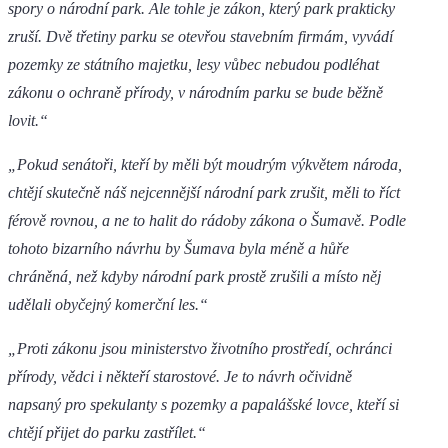
spory o národní park. Ale tohle je zákon, který park prakticky
zruší. Dvě třetiny parku se otevřou stavebním firmám, vyvádí
pozemky ze státního majetku, lesy vůbec nebudou podléhat
zákonu o ochraně přírody, v národním parku se bude běžně
lovit.“
„Pokud senátoři, kteří by měli být moudrým výkvětem národa,
chtějí skutečně náš nejcennější národní park zrušit, měli to říct
férově rovnou, a ne to halit do rádoby zákona o Šumavě. Podle
tohoto bizarního návrhu by Šumava byla méně a hůře
chráněná, než kdyby národní park prostě zrušili a místo něj
udělali obyčejný komerční les.“
„Proti zákonu jsou ministerstvo životního prostředí, ochránci
přírody, vědci i někteří starostové. Je to návrh očividně
napsaný pro spekulanty s pozemky a papalášské lovce, kteří si
chtějí přijet do parku zastřílet.“