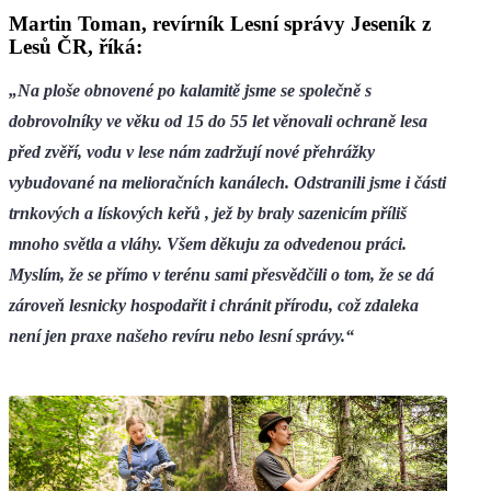
Martin Toman, revírník Lesní správy Jeseník z
Lesů ČR, říká:
„Na ploše obnovené po kalamitě jsme se společně s
dobrovolníky ve věku od 15 do 55 let věnovali ochraně lesa
před zvěří, vodu v lese nám zadržují nové přehrážky
vybudované na melioračních kanálech. Odstranili jsme i části
trnkových a lískových keřů , jež by braly sazenicím příliš
mnoho světla a vláhy. Všem děkuju za odvedenou práci.
Myslím, že se přímo v terénu sami přesvědčili o tom, že se dá
zároveň lesnicky hospodařit i chránit přírodu, což zdaleka
není jen praxe našeho revíru nebo lesní správy.“