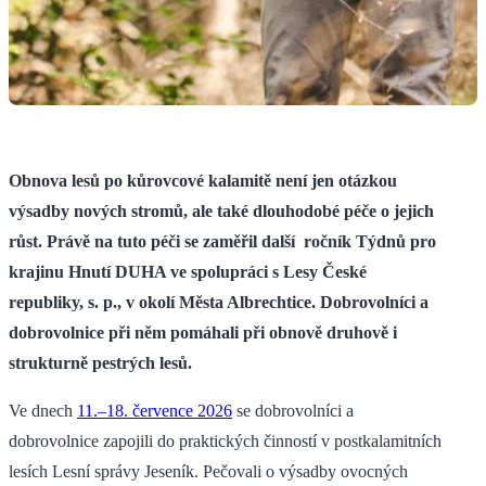
Obnova lesů po kůrovcové kalamitě není jen otázkou
výsadby nových stromů, ale také dlouhodobé péče o jejich
růst. Právě na tuto péči se zaměřil další ročník Týdnů pro
krajinu Hnutí DUHA ve spolupráci s Lesy České
republiky, s. p., v okolí Města Albrechtice. Dobrovolníci a
dobrovolnice při něm pomáhali při obnově druhově i
strukturně pestrých lesů.
Ve dnech
11.–18. července 2026
se dobrovolníci a
dobrovolnice zapojili do praktických činností v postkalamitních
lesích Lesní správy Jeseník. Pečovali o výsadby ovocných