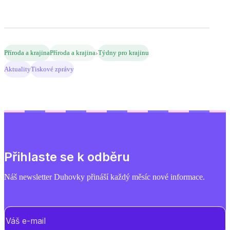
›
Příroda a krajina
Příroda a krajina
Týdny pro krajinu
Aktuality
Tiskové zprávy
Přihlaste se k odběru
Náš newsletter Duhovky přináší každý měsíc nové informace.
E-mail
(Povinné)