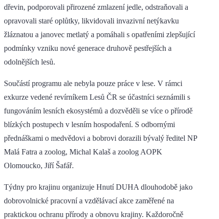
dřevin, podporovali přirozené zmlazení jedle, odstraňovali a
opravovali staré oplůtky, likvidovali invazivní netýkavku
žláznatou a janovec metlatý a pomáhali s opatřeními zlepšující
podmínky vzniku nové generace druhově pestřejších a
odolnějších lesů.
Součástí programu ale nebyla pouze práce v lese. V rámci
exkurze vedené revírníkem Lesů ČR se účastníci seznámili s
fungováním lesních ekosystémů a dozvěděli se více o přírodě
blízkých postupech v lesním hospodaření. S odbornými
přednáškami o medvědovi a bobrovi dorazili bývalý ředitel NP
Malá Fatra a zoolog, Michal Kalaš a zoolog AOPK
Olomoucko, Jiří Šafář.
Týdny pro krajinu organizuje Hnutí DUHA dlouhodobě jako
dobrovolnické pracovní a vzdělávací akce zaměřené na
praktickou ochranu přírody a obnovu krajiny. Každoročně