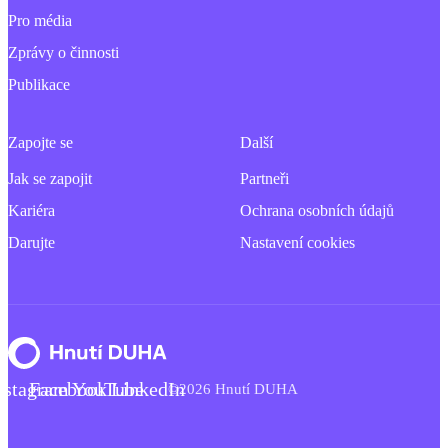
Pro média
Zprávy o činnosti
Publikace
Zapojte se
Další
Jak se zapojit
Partneři
Kariéra
Ochrana osobních údajů
Darujte
Nastavení cookies
nstagram
Facebook
YouTube
LinkedIn
©2026 Hnutí DUHA