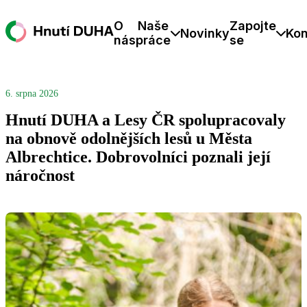
O
Naše
Zapojte
Novinky
Kon
nás
práce
se
6. srpna 2026
Hnutí DUHA a Lesy ČR spolupracovaly
na obnově odolnějších lesů u Města
Albrechtice. Dobrovolníci poznali její
náročnost