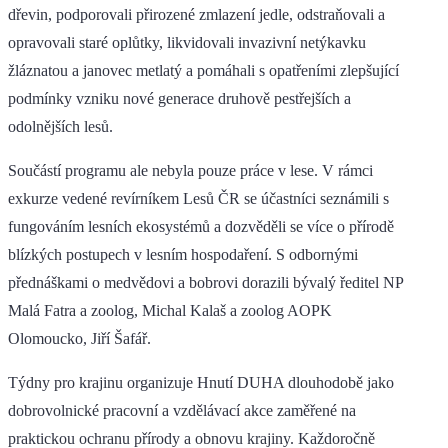
dřevin, podporovali přirozené zmlazení jedle, odstraňovali a
opravovali staré oplůtky, likvidovali invazivní netýkavku
žláznatou a janovec metlatý a pomáhali s opatřeními zlepšující
podmínky vzniku nové generace druhově pestřejších a
odolnějších lesů.
Součástí programu ale nebyla pouze práce v lese. V rámci
exkurze vedené revírníkem Lesů ČR se účastníci seznámili s
fungováním lesních ekosystémů a dozvěděli se více o přírodě
blízkých postupech v lesním hospodaření. S odbornými
přednáškami o medvědovi a bobrovi dorazili bývalý ředitel NP
Malá Fatra a zoolog, Michal Kalaš a zoolog AOPK
Olomoucko, Jiří Šafář.
Týdny pro krajinu organizuje Hnutí DUHA dlouhodobě jako
dobrovolnické pracovní a vzdělávací akce zaměřené na
praktickou ochranu přírody a obnovu krajiny. Každoročně