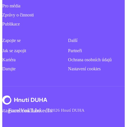
Pro média
Zprávy o činnosti
Publikace
Zapojte se
Další
Jak se zapojit
Partneři
Kariéra
Ochrana osobních údajů
Darujte
Nastavení cookies
nstagram
Facebook
YouTube
LinkedIn
©2026 Hnutí DUHA