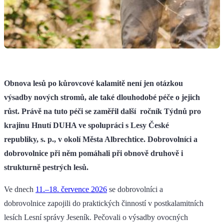
Obnova lesů po kůrovcové kalamitě není jen otázkou
výsadby nových stromů, ale také dlouhodobé péče o jejich
růst. Právě na tuto péči se zaměřil další ročník Týdnů pro
krajinu Hnutí DUHA ve spolupráci s Lesy České
republiky, s. p., v okolí Města Albrechtice. Dobrovolníci a
dobrovolnice při něm pomáhali při obnově druhově i
strukturně pestrých lesů.
Ve dnech
11.–18. července 2026
se dobrovolníci a
dobrovolnice zapojili do praktických činností v postkalamitních
lesích Lesní správy Jeseník. Pečovali o výsadby ovocných