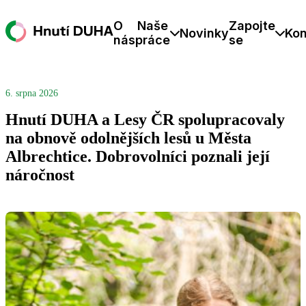
O
Naše
Zapojte
Novinky
Kon
nás
práce
se
6. srpna 2026
Hnutí DUHA a Lesy ČR spolupracovaly
na obnově odolnějších lesů u Města
Albrechtice. Dobrovolníci poznali její
náročnost