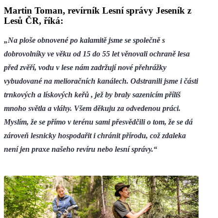
Martin Toman, revírník Lesní správy Jeseník z
Lesů ČR, říká:
„Na ploše obnovené po kalamitě jsme se společně s
dobrovolníky ve věku od 15 do 55 let věnovali ochraně lesa
před zvěří, vodu v lese nám zadržují nové přehrážky
vybudované na melioračních kanálech. Odstranili jsme i části
trnkových a lískových keřů , jež by braly sazenicím příliš
mnoho světla a vláhy. Všem děkuju za odvedenou práci.
Myslím, že se přímo v terénu sami přesvědčili o tom, že se dá
zároveň lesnicky hospodařit i chránit přírodu, což zdaleka
není jen praxe našeho revíru nebo lesní správy.“