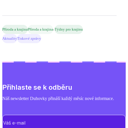
›
Příroda a krajina
Příroda a krajina
Týdny pro krajinu
Aktuality
Tiskové zprávy
Přihlaste se k odběru
Náš newsletter Duhovky přináší každý měsíc nové informace.
E-mail
(Povinné)